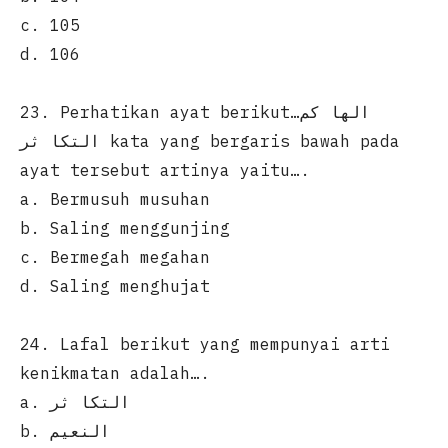
c. 105
d. 106
23. Perhatikan ayat berikut…الها كم
التكا ثر kata yang bergaris bawah pada
ayat tersebut artinya yaitu….
a. Bermusuh musuhan
b. Saling menggunjing
c. Bermegah megahan
d. Saling menghujat
24. Lafal berikut yang mempunyai arti
kenikmatan adalah….
a. التكا ثر
b. النعيم