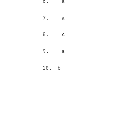
6.
a
7.
a
8.
c
9.
a
10.
b