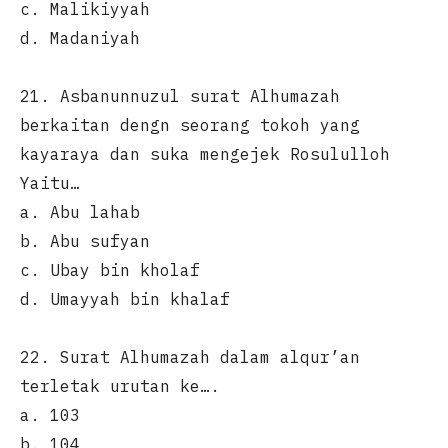
c. Malikiyyah
d. Madaniyah
21. Asbanunnuzul surat Alhumazah
berkaitan dengn seorang tokoh yang
kayaraya dan suka mengejek Rosululloh
Yaitu…
a. Abu lahab
b. Abu sufyan
c. Ubay bin kholaf
d. Umayyah bin khalaf
22. Surat Alhumazah dalam alqur’an
terletak urutan ke….
a. 103
b. 104