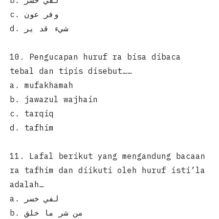
b. لفي خسر
c. وفر عون
d. شيء قد ير
10. Pengucapan huruf ra bisa dibaca
tebal dan tipis disebut……
a. mufakhamah
b. jawazul wajhain
c. tarqiq
d. tafhim
11. Lafal berikut yang mengandung bacaan
ra tafhim dan diikuti oleh huruf isti’la
adalah…
a. لفي خسر
b. من شر ما خلق