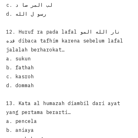
c. لب المر صا د
d. رسو ل الله
12. Huruf ra pada lafal نار الله المو
قده dibaca tafhim karena sebelum lafal
jalalah berharokat…
a. sukun
b. fathah
c. kasroh
d. dommah
13. Kata al humazah diambil dari ayat
yang pertama berarti…
a. pencela
b. aniaya