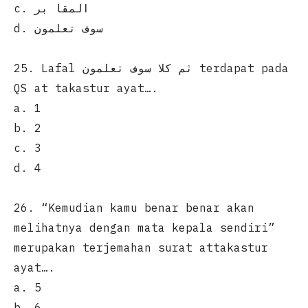
c. المقا بر
d. سوف تعلمون
25. Lafal ثم كلا سوف تعلمون terdapat pada
QS at takastur ayat….
a. 1
b. 2
c. 3
d. 4
26. “Kemudian kamu benar benar akan
melihatnya dengan mata kepala sendiri”
merupakan terjemahan surat attakastur
ayat….
a. 5
b. 6