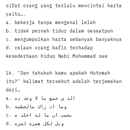
sifat orang yang terlalu mencintai harta
yaitu….
a. bekerja tanpa mengenal lelah
b. tidak pernah tidur dalam sesaatpun
c. mengumpulkan harta sebanyak banyaknya
d. celaan orang kafir terhadap
kesederhaan hidup Nabi Muhammad saw
16. ‘Dan tahukah kamu apakah Hutomah
itu?’ kalimat tersebut adalah terjemahan
dari…
a. الذ ي جمع ما لا وعد ده
b. وما اد راك مالحطمة
c. يحسب ان ما له اخلد ه
d. ويل لكل همزه لمزه