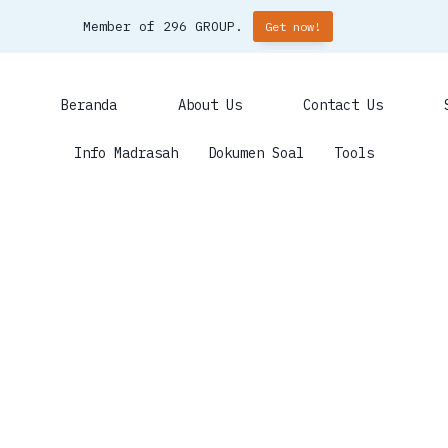
Member of 296 GROUP.
Get now!
Beranda
About Us
Contact Us