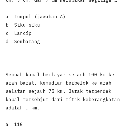
cm, 9 cm, dan 7 cm merupakan segitiga …
a. Tumpul (jawaban A)
b. Siku-siku
c. Lancip
d. Sembarang
Sebuah kapal berlayar sejauh 100 km ke
arah barat, kemudian berbelok ke arah
selatan sejauh 75 km. Jarak terpendek
kapal tersebjut dari titik keberangkatan
adalah … km.
a. 110