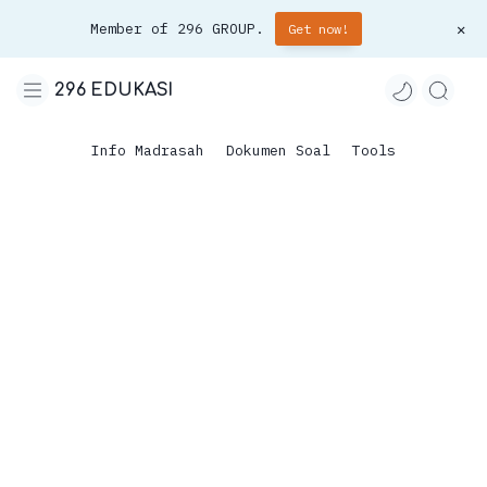
Member of 296 GROUP.
Get now!
296 EDUKASI