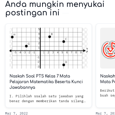
Anda mungkin menyukai
postingan ini
Naskah Soal PTS Kelas 7 Mata
Naskah
Pelajaran Matematika Beserta Kunci
Mata P
Jawabannya
Berikut
buah segitiga 
I. Pilihlah ssalah satu jawaban yang
7 cm, 8 cm, 
benar dengan memberikan tanda silang
cm(4) 7 cm, 24 cm, 25 cm Sisi-sisi
(X) pada huruf A, B, C, D pada lembar
yang me
jawab!1. Barisan bilangan 2, 4, 6, 8