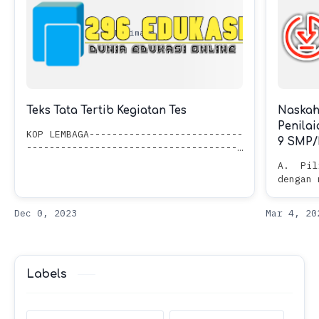
Teks Tata Tertib Kegiatan Tes
Naskah
Penila
KOP LEMBAGA---------------------------
9 SMP
--------------------------------------
-----------------TATA TERTIB
A. Pili
PESERTA(NAMA KEGIATAN)TAHUN PELAJARAN
dengan 
2022/2023Peserta NAMA KEGIATAN memasu…
1. Per
dibatas
Labels