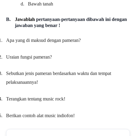
d.
Bawah tanah
B.
Jawablah
pertanyaan
-pertanyaan dibawah ini dengan
jawaban yang benar !
1.
Apa yang di maksud dengan pameran?
2.
Uraian fungsi pameran?
3.
Sebutkan jenis pameran berdasarkan waktu dan tempat
pelaksanaannya!
4.
Terangkan tentang music rock!
5.
Berikan contoh alat music indiofon!