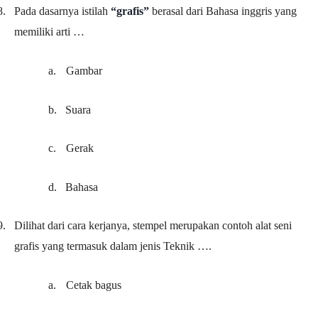
8.
Pada dasarnya istilah
“grafis”
berasal dari Bahasa inggris yang
memiliki arti …
a.
Gambar
b.
Suara
c.
Gerak
d.
Bahasa
9.
Dilihat dari cara kerjanya, stempel merupakan contoh alat seni
grafis yang termasuk dalam jenis Teknik ….
a.
Cetak bagus