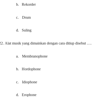
b.
Rekorder
c.
Drum
d.
Suling
22.
Alat musik yang dimainkan dengan cara ditiup disebut ….
a.
Membranophone
b.
Hordophone
c.
Idiophone
d.
Erophone