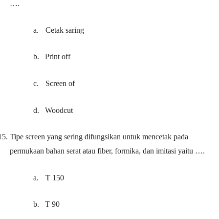
….
a.
Cetak saring
b.
Print off
c.
Screen of
d.
Woodcut
15.
Tipe screen yang sering difungsikan untuk mencetak pada
permukaan bahan serat atau fiber, formika, dan imitasi yaitu ….
a.
T 150
b.
T 90