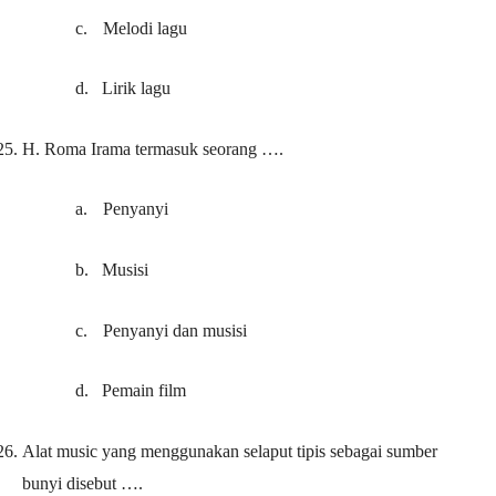
c.
Melodi lagu
d.
Lirik lagu
25.
H. Roma Irama termasuk seorang ….
a.
Penyanyi
b.
Musisi
c.
Penyanyi dan musisi
d.
Pemain film
26.
Alat music yang menggunakan selaput tipis sebagai sumber
bunyi disebut ….