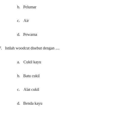
b.
Pelumar
c.
Air
d.
Pewarna
7.
Istilah woodcut disebut dengan ....
a.
Cukil kayu
b.
Batu cukil
c.
Alat cukil
d.
Benda kayu