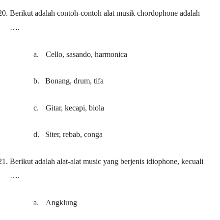
20.
Berikut adalah contoh-contoh alat musik chordophone adalah
….
a.
Cello, sasando, harmonica
b.
Bonang, drum, tifa
c.
Gitar, kecapi, biola
d.
Siter, rebab, conga
21.
Berikut adalah alat-alat music yang berjenis idiophone, kecuali
….
a.
Angklung