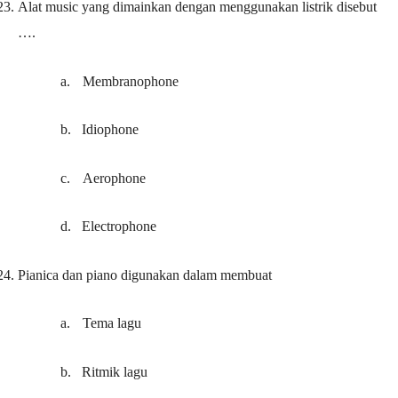
23.
Alat music yang dimainkan dengan menggunakan listrik disebut
….
a.
Membranophone
b.
Idiophone
c.
Aerophone
d.
Electrophone
24.
Pianica dan piano digunakan dalam membuat
a.
Tema lagu
b.
Ritmik lagu