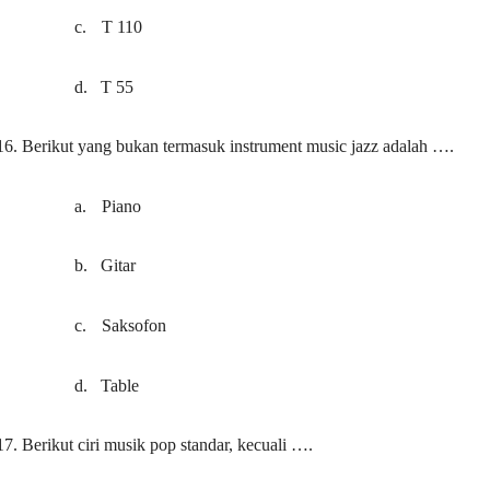
c.
T 110
d.
T 55
16.
Berikut yang bukan termasuk instrument music jazz adalah ….
a.
Piano
b.
Gitar
c.
Saksofon
d.
Table
17.
Berikut ciri musik pop standar, kecuali ….