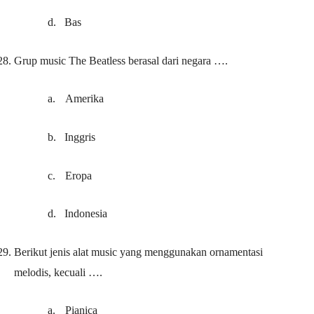
d.
Bas
28.
Grup music The Beatless berasal dari negara ….
a.
Amerika
b.
Inggris
c.
Eropa
d.
Indonesia
29.
Berikut jenis alat music yang menggunakan ornamentasi
melodis, kecuali ….
a.
Pianica