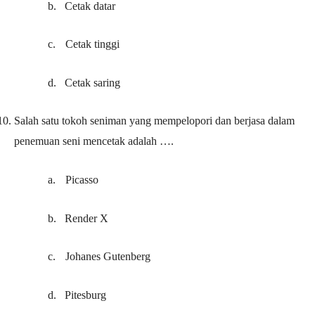
b.
Cetak datar
c.
Cetak tinggi
d.
Cetak saring
10.
Salah satu tokoh seniman yang mempelopori dan berjasa dalam
penemuan seni mencetak adalah ….
a.
Picasso
b.
Render X
c.
Johanes Gutenberg
d.
Pitesburg